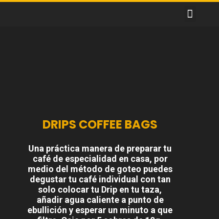
S
a
l
t
a
r
a
l
c
o
n
DRIPS COFFEE BAGS
t
e
n
Una práctica manera de preparar tu
i
café de especialidad en casa, por
d
medio del método de goteo puedes
o
degustar tu café individual con tan
solo colocar tu Drip en tu taza,
añadir agua caliente a punto de
ebullición y esperar un minuto a que