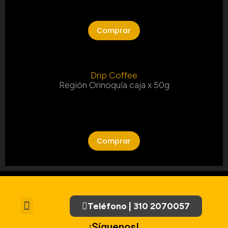
Comprar
Drip Coffee
Región Orinoquía caja x 50g
Comprar
Teléfono | 310 2070057
Tratamiento de Datos Personales
¡Síguenos!