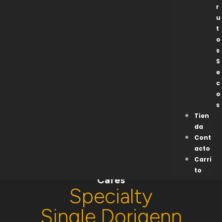
r
u
t
o
s
S
e
c
o
s
Tien
da
Cont
acto
Carri
to
Cafés
Specialty
Single Dorigenn