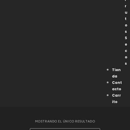
r
u
t
o
s
S
e
c
o
s
Tien
da
Cont
acto
Carr
ito
MOSTRANDO EL ÚNICO RESULTADO