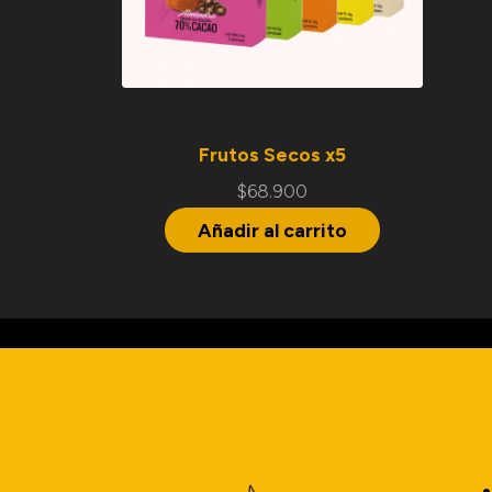
Frutos Secos x5
$
68.900
Añadir al carrito