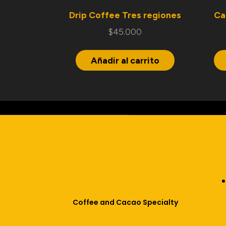
Drip Coffee Tres regiones
Ca
$
45.000
Añadir al carrito
Coffee and Cacao Specialty