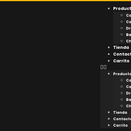
S
Produc
a
Ca
l
Ca
t
Dr
a
Ba
r
Ch
a
Tienda
l
Contac
c
Carrito
o
n
t
Product
e
Ca
n
Ca
i
Dr
d
Ba
o
Ch
Tienda
Contact
Carrito