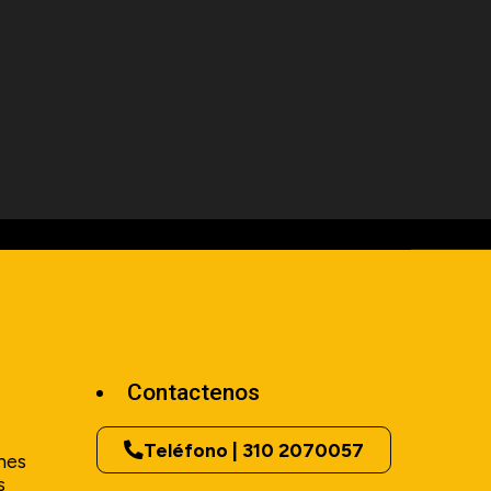
Contactenos
Teléfono | 310 2070057
nes
s