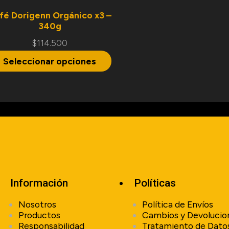
fé Dorigenn Orgánico x3 –
340g
$
114.500
Seleccionar opciones
Información
Políticas
Nosotros
Política de Envíos
Productos
Cambios y Devolucio
Responsabilidad
Tratamiento de Dato