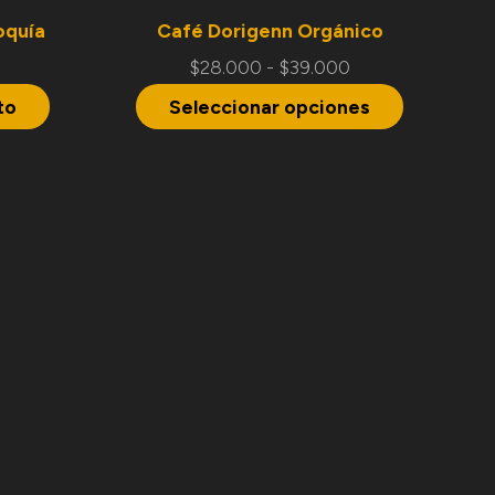
oquía
Café Dorigenn Orgánico
$
28.000
-
$
39.000
to
Seleccionar opciones