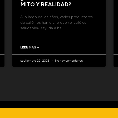
MITO Y REALIDAD?
A lo largo de los años, varios productores
de café nos han dicho que «el café es
saludable», «ayuda a ba…
LEER MÁS »
septiembre 22, 2023
No hay comentarios