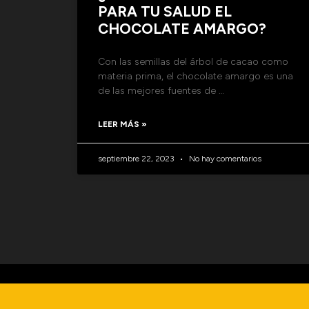
PARA TU SALUD EL
CHOCOLATE AMARGO?
Con las semillas del árbol de cacao como
materia prima, el chocolate amargo es una
de las mejores fuentes de …
LEER MÁS »
septiembre 22, 2023
No hay comentarios