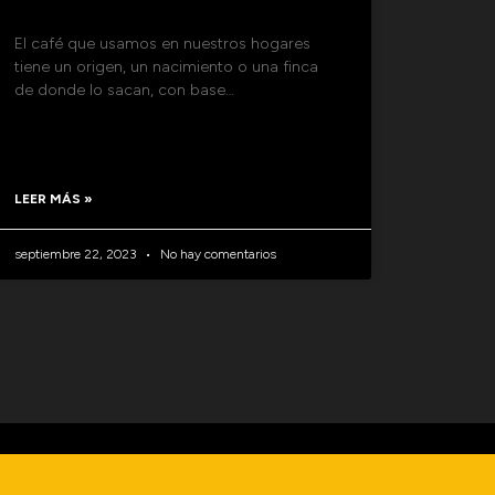
El café que usamos en nuestros hogares
tiene un origen, un nacimiento o una finca
de donde lo sacan, con base…
LEER MÁS »
septiembre 22, 2023
No hay comentarios