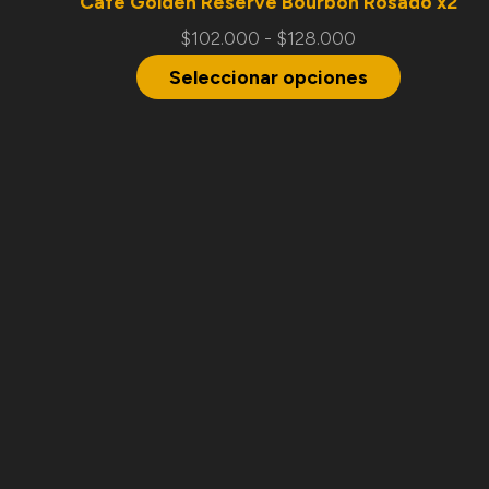
Café Golden Reserve Bourbon Rosado x2
$
102.000
-
$
128.000
Seleccionar opciones