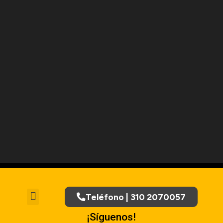
Teléfono | 310 2070057
Tratamiento de Datos Personales
¡Síguenos!