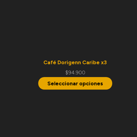
Café Dorigenn Caribe x3
$
94.900
Seleccionar opciones