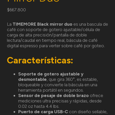
$
667.800
La
TIMEMORE Black mirror duo
es una bascula de
café
con soporte de gotero ajustable/célula de
carga de alta precisión/pantalla de doble
lectura/caudal en tiempo real, báscula de café
digital espresso para verter sobre café por goteo.
Características:
Soporte de gotero ajustable y
desmontable
, que gira 360°, es estable,
bloqueable y convierte la báscula en una
herramienta portátil en segundos.
Sensor de pesaje de doble brazo
ofrece
mediciones ultra precisas y rápidas, desde
0.02 oz hasta 4.4 lbs.
Puerto de carga USB-C
con diseño sellable,