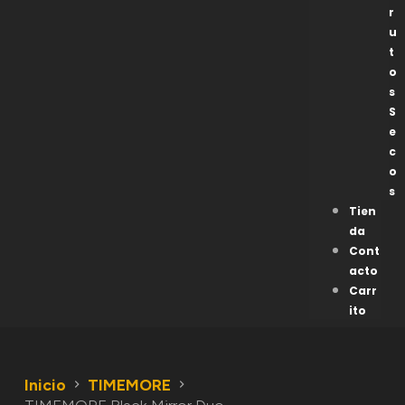
r
u
t
o
s
S
e
c
o
s
Tien
da
Cont
acto
Carr
ito
Inicio
TIMEMORE