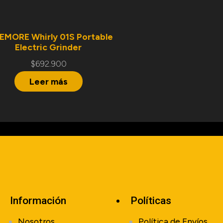
EMORE Whirly 01S Portable
Electric Grinder
$
692.900
Leer más
Información
Políticas
Nosotros
Política de Envíos