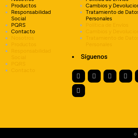
Productos
Cambios y Devolucio
Responsabilidad
Tratamiento de Dato
Social
Personales
PQRS
Política de Envíos
Contacto
Cambios y Devolucio
Nosotros
Tratamiento de Dato
Productos
Personales
Responsabilidad
Síguenos
Social
PQRS
Contacto
© 