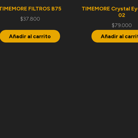
TIMEMORE FILTROS B75
TIMEMORE Crystal Ey
02
$
37.800
$
79.000
Añadir al carrito
Añadir al carri