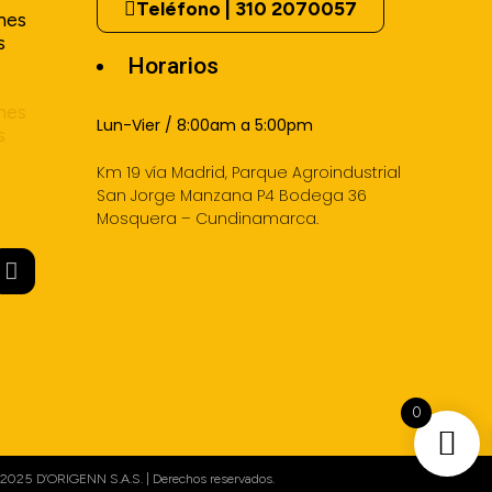
Teléfono | 310 2070057
nes
s
Horarios
nes
Lun-Vier / 8:00am a 5:00pm
s
Km 19 vía Madrid, Parque Agroindustrial
San Jorge Manzana P4 Bodega 36
Mosquera – Cundinamarca.
0
2025 D’ORIGENN S.A.S. | Derechos reservados.