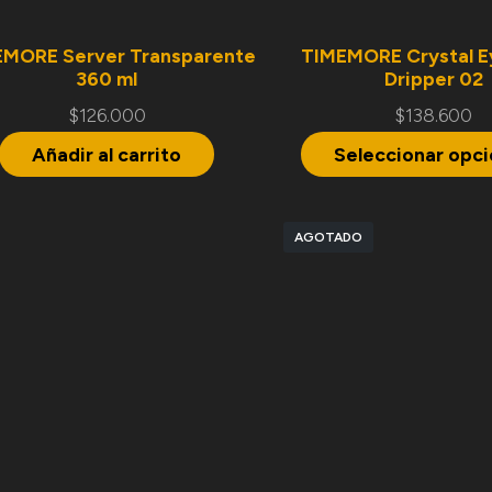
EMORE Server Transparente
TIMEMORE Crystal E
360 ml
Dripper 02
$
126.000
$
138.600
Añadir al carrito
Seleccionar opc
AGOTADO