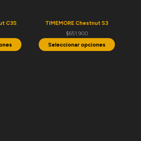
ut C3S
TIMEMORE Chestnut S3
$
651.900
iones
Seleccionar opciones