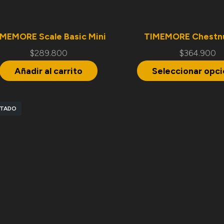
IMEMORE Scale Basic Mini
TIMEMORE Chestn
$
289.800
$
364.900
Añadir al carrito
Seleccionar opc
TADO