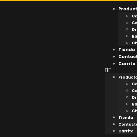
S
Produc
a
Ca
l
Ca
t
Dr
a
Ba
r
Ch
a
Tienda
l
Contac
c
Carrito
o
n
t
Product
e
Ca
n
Ca
i
Dr
d
Ba
o
Ch
Tienda
Contact
Carrito