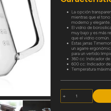
La opción transparent
mientras que el tono 
moderno y elegante.
El vidrio de borosili
muy bajo y es más re
que el vidrio común.
Estas jarras Timemo
un agarre ergonómic
para un vertido limpi
360 cc: Indicador d
600 cc: Indicador d
Temperatura máxima: