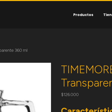
Productos
Tie
arente 360 ml
TIMEMORE
Transpare
$
126.000
Característi