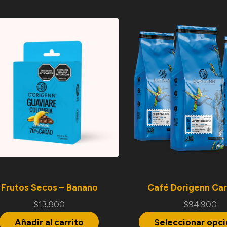
Frutos Secos – Banano
Café Dorigenn Car
$
13.800
$
94.900
Añadir al carrito
Seleccionar opc