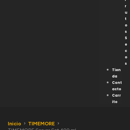
r
u
t
o
s
S
e
c
o
s
Tien
da
Cont
acto
Carr
ito
Inicio
TIMEMORE