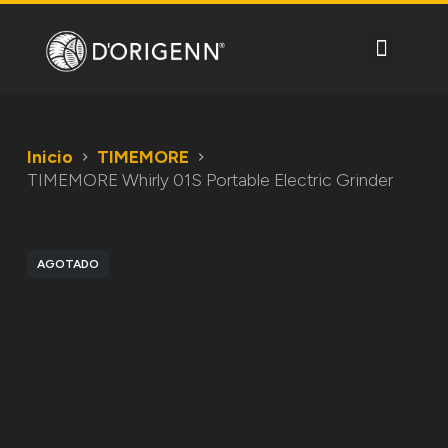
S
a
l
t
a
r
a
Inicio
TIMEMORE
l
TIMEMORE Whirly 01S Portable Electric Grinder
c
o
n
t
AGOTADO
e
n
i
d
o