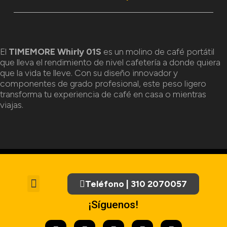
El
TIMEMORE Whirly 01S
es un molino de café portátil
que lleva el rendimiento de nivel cafetería a donde quiera
que la vida te lleve. Con su diseño innovador y
componentes de grado profesional, este peso ligero
transforma tu experiencia de café en casa o mientras
viajas.
Teléfono | 310 2070057
Tratamiento de Datos Personales
¡Síguenos!