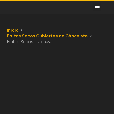
S
a
l
t
a
Inicio
r
Frutos Secos Cubiertos de Chocolate
a
Frutos Secos – Uchuva
l
c
o
n
t
e
n
i
d
o