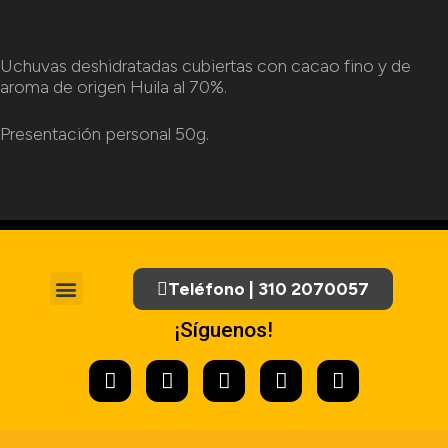
Uchuvas deshidratadas cubiertas con cacao fino y de
aroma de origen Huila al 70%.
Presentación personal 50g.
Teléfono | 310 2070057
Tratamiento de Datos Personales
¡Síguenos!