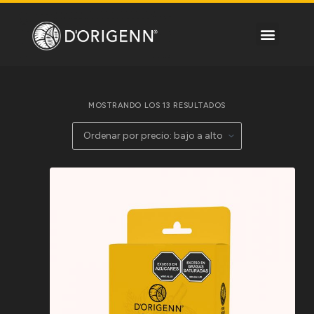
S
a
l
t
a
r
a
MOSTRANDO LOS 13 RESULTADOS
l
c
o
n
t
e
n
i
d
o