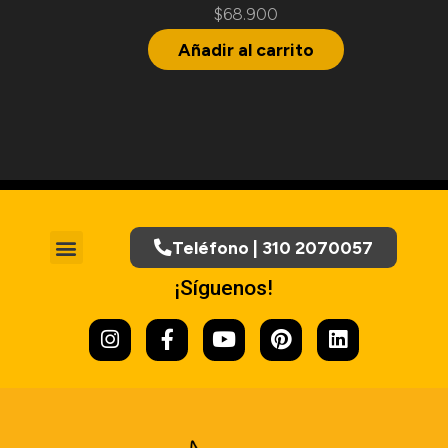
$
68.900
Añadir al carrito
Teléfono | 310 2070057
Tratamiento de Datos Personales
¡Síguenos!