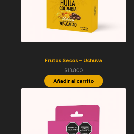
Frutos Secos – Uchuva
$
13.800
Añadir al carrito